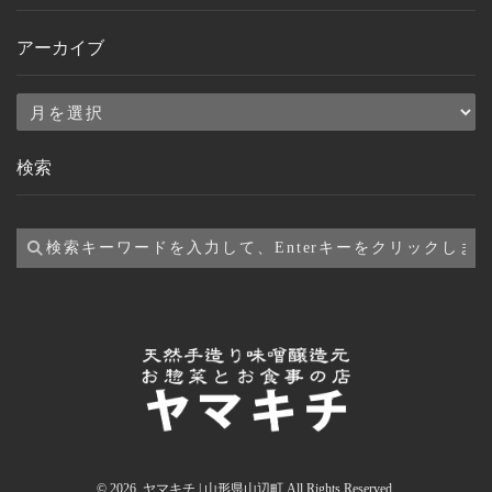
アーカイブ
ア
ー
検索
カ
イ
ブ
© 2026. ヤマキチ | 山形県山辺町 All Rights Reserved.