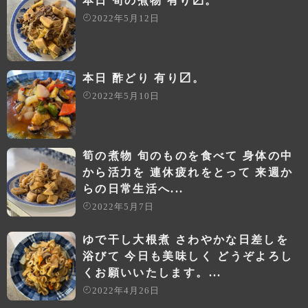
本日 筍の煮物 有り〼。
2022年5月12日
本日 酢どり 有り〼。
2022年5月10日
筍の煮物 旬のものを食べて 身体の中
から活力を 連休疲れをとって 来週か
らの日常生活へ...
2022年5月7日
ゆで干し大根煮 さわやかな日差しを
浴びて 今日も美味しく どうぞよろし
くお願いいたします。...
2022年4月26日