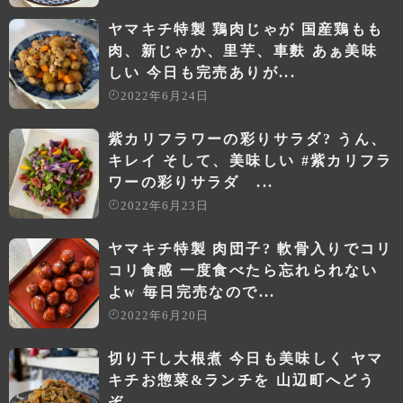
ヤマキチ特製 鶏肉じゃが 国産鶏もも
肉、新じゃか、里芋、車麩 あぁ美味
しい 今日も完売ありが...
2022年6月24日
紫カリフラワーの彩りサラダ? うん、
キレイ そして、美味しい #紫カリフラ
ワーの彩りサラダ ...
2022年6月23日
ヤマキチ特製 肉団子? 軟骨入りでコリ
コリ食感 一度食べたら忘れられない
よw 毎日完売なので...
2022年6月20日
切り干し大根煮 今日も美味しく ヤマ
キチお惣菜&ランチを 山辺町へどう
ぞ...