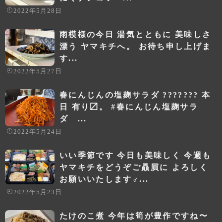
2022年5月28日
雨模様の今日 湯気とともに 美味しさ
漂う ヤマキチへ。 お待ち申し上げま
す️...
2022年5月27日
春にんじんの塩麹サラダ ??????? 本
日 有り〼。 #春にんじん塩麹サラ
ダ ...
2022年5月24日
いい季節です 今日も美味しく 今週も
ヤマキチをどうぞご贔屓に よろしく
お願いいたします‍♂️...
2022年5月23日
たけのこ煮 今年は筍が豊作ですね〜