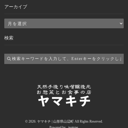
アーカイブ
ア
ー
検索
カ
イ
ブ
© 2026. ヤマキチ | 山形県山辺町 All Rights Reserved.
Powered by .
isotype
.