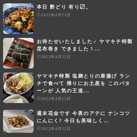
本日 酢どり 有り〼。
2022年4月23日
お待たせいたしました‍♂️ ヤマキチ特製
昆布巻き できました！...
2022年4月23日
ヤマキチ特製 塩麹とりの唐揚げ ラン
チで食べて 帰りにお土産を このパタ
ーンが 人気の王道...
2022年4月22日
週末花金です 今夜のアテに ナンコツ
にんにく? 今日も美味しく...
2022年4月22日