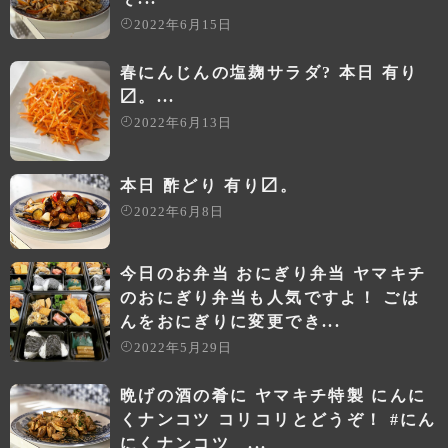
2022年6月15日
春にんじんの塩麹サラダ? 本日 有り
〼。...
2022年6月13日
本日 酢どり 有り〼。
2022年6月8日
今日のお弁当 おにぎり弁当 ヤマキチ
のおにぎり弁当も人気ですよ！ ごは
んをおにぎりに変更でき...
2022年5月29日
晩げの酒の肴に ヤマキチ特製 にんに
くナンコツ コリコリとどうぞ！ #にん
にくナンコツ ...