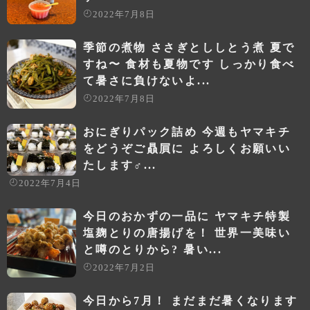
2022年7月8日
季節の煮物 ささぎとししとう煮 夏で
すね〜 食材も夏物です️ しっかり食べ
て暑さに負けないよ...
2022年7月8日
おにぎりパック詰め 今週もヤマキチ
をどうぞご贔屓に よろしくお願いい
たします‍♂️...
2022年7月4日
今日のおかずの一品に ヤマキチ特製
塩麹とりの唐揚げを！ 世界一美味い
と噂のとりから? 暑い...
2022年7月2日
今日から7月！ まだまだ暑くなります