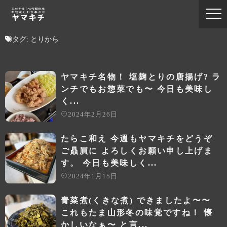
タグ:
とりから
ヤマキチ名物！ 塩麹とりの唐揚げ? ラ
ンチでもお惣菜でも〜 今日も美味し
く...
2024年2月26日
たらこ和え 今週もヤマキチをどうぞ
ご贔屓に よろしくお願い申し上げま
す。 今日も美味しく...
2024年1月15日
青菜煮(くきな煮) できましたよ〜〜️
これもたま山形冬の味覚ですね！ 懐
かしいなぁ〜 と言...