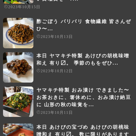
2023年10月15日
酢ごぼう パリパリ 食物繊維 皆さんぜ
ひ〜...
2023年10月13日
本日 ヤマキチ特製 あけびの胡桃味噌
和え 有り〼。 季節のもをぜひ...
2023年10月12日
ヤマキチ特製 おみ漬け できました〜
お茶おきに、箸休めに、おみ漬け納豆
に 山形の秋の味覚を...
2023年10月11日
本日 あけびの宝づめ あけびの胡桃味
噌和え 有り〼。 数に限りがあります