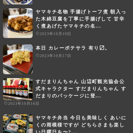
ヤマキチ名物 手揚げトーフ煮 朝入っ
た木綿豆腐を丁寧に手揚げして 甘辛
く煮あげたヤマキチの名...
2023年10月19日
本日 カレーポテサラ 有り〼。
2023年10月17日
すだまりんちゃん 山辺町観光協会公
式キャラクター すだまりんちゃん す
だまりのパッケージに登...
2023年10月16日
ヤマキチ弁当 今日も美味しく あいに
くの雨模様ですが️ どちらさまも楽し
い日曜日を〜?...