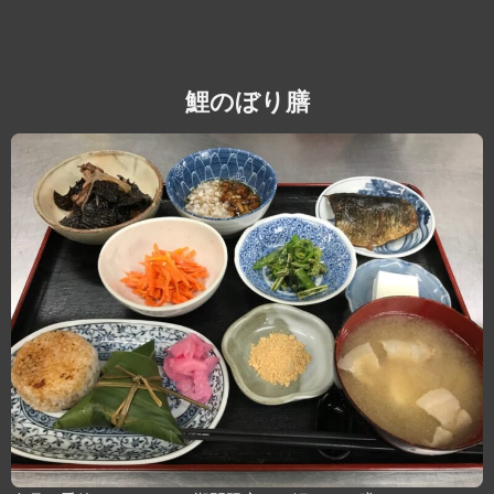
鯉のぼり膳