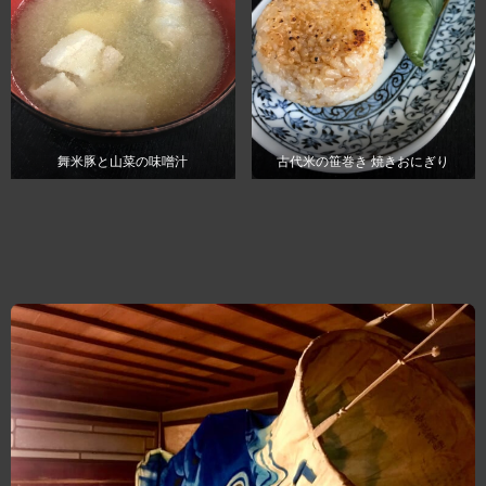
舞米豚と山菜の味噌汁
古代米の笹巻き 焼きおにぎり