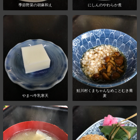
季節野菜の胡麻和え
にしんのやわらか煮
鮭川村くまちゃんなめことむき蕎
やまべ牛乳寒天
麦