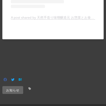
A post shared by 天然手造り味噌醸造元 お惣菜とお食事の店 ヤマキチ (@yamakichimiso)
お知らせ