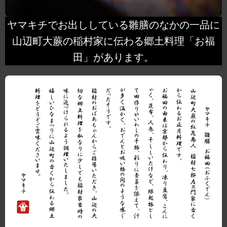
ヤマキチでお出ししている雛膳のなかの一品に
山辺町大蕨の稲村家に伝わる郷土料理「お福
田」があります。