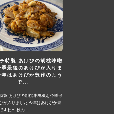
チ特製 あけびの胡桃味噌
今季最後のあけびが入りま
今年はあけびか豊作のよう
で...
特製 あけびの胡桃味噌和え 今季最
びが入りました 今年はあけびか豊
すね〜 秋の...