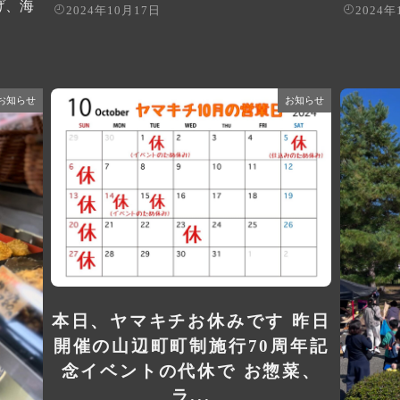
げ、海
2024年10月17日
2024年
お知らせ
お知らせ
本日、ヤマキチお休みです️ 昨日
開催の山辺町町制施行70周年記
念イベントの代休で お惣菜、
ラ...