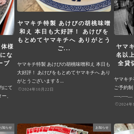
ヤマキチ特製 あけびの胡桃味噌
和え 本日も大好評！ あけびを
もとめてヤマキチへ ありがとう
団体様
ヤマキ
ご...
にな
名以上
ーブ
全貸切
ヤマキチ特製 あけびの胡桃味噌和え 本日も
大好評！ あけびをもとめてヤマキチへ あり
ヤマキチ
がとうございます‍♂...
約にて
ご予約制
2024年10月22日
ター、
—-.—-....
2024年
お知らせ
お知らせ