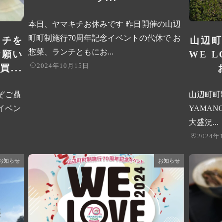
本日、ヤマキチお休みです️ 昨日開催の山辺
町町制施行70周年記念イベントの代休で お
キチを
山辺町
惣菜、ランチともにお...
お願い
WE L
2024年10月15日
...
ぞご贔
山辺町町制
 イベン
YAMAN
大盛況...
2024年
お知らせ
お知らせ