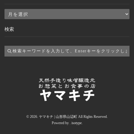
ア
ー
検索
カ
イ
ブ
© 2026. ヤマキチ | 山形県山辺町 All Rights Reserved.
Powered by .
isotype
.