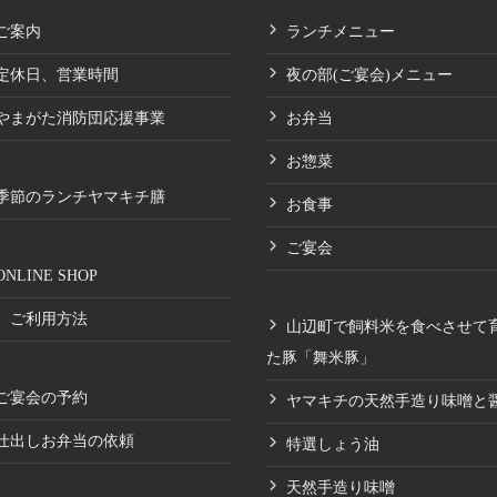
ご案内
ランチメニュー
定休日、営業時間
夜の部(ご宴会)メニュー
やまがた消防団応援事業
お弁当
お惣菜
季節のランチヤマキチ膳
お食事
ご宴会
ONLINE SHOP
ご利用方法
山辺町で飼料米を食べさせて
た豚「舞米豚」
ご宴会の予約
ヤマキチの天然手造り味噌と
仕出しお弁当の依頼
特選しょう油
天然手造り味噌