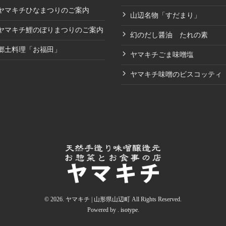
ヤマキチひなまつりのご案内
山辺名物「すだまり」
ヤマキチ鯉のぼりまつりのご案内
幻のだし醤油 たれの素
郷土料理「お福田」
ヤマキチごま味噌塩
ヤマキチ味噌のビスコッティ
© 2026. ヤマキチ | 山形県山辺町 All Rights Reserved.
Powered by .
isotype
.