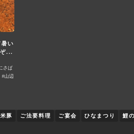
だ暑い
...
にさぱ
 #山辺
舞米豚
ご法要料理
ご宴会
ひなまつり
鯉