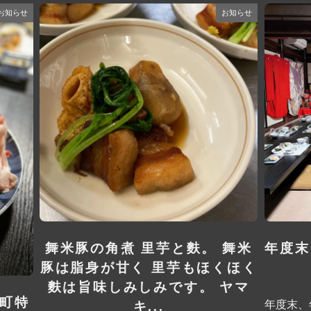
お知らせ
お知らせ
舞米豚の角煮 里芋と麩。 舞米
年度末
豚は脂身が甘く 里芋もほくほく
麩は旨味しみしみです。 ヤマ
辺町特
年度末、
キ...