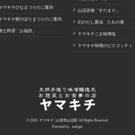
ヤマキチひなまつりのご案内
山辺名物「すだまり」
ヤマキチ鯉のぼりまつりのご案内
幻のだし醤油 たれの素
郷土料理「お福田」
ヤマキチごま味噌塩
ヤマキチ味噌のビスコッティ
© 2026. ヤマキチ | 山形県山辺町 All Rights Reserved.
Powered by .
isotype
.