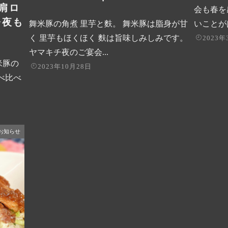
 肩ロ
会も春を
今夜も
舞米豚の角煮 里芋と麩。 舞米豚は脂身が甘
いことが
く 里芋もほくほく 麩は旨味しみしみです。
2023年
ヤマキチ夜のご宴会...
米豚の
2023年10月28日
べ比べ
お知らせ