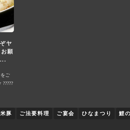
うぞヤ
くお願
..
チをご
????
舞米豚
ご法要料理
ご宴会
ひなまつり
鯉