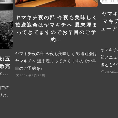
ヤマキ
ヤマキチ夜の部 今夜も美味しく
マキ
歓送迎会はヤマキチへ 週末埋ま
ューア
ってきてますのでお早目のご予
約...
ヤマキチ
ヤマキチ夜の部 今夜も美味しく 歓送迎会は
部メニュ
様(五
ヤマキチへ 週末埋まってきてますのでお早
後ともヤマ
座敷完
目のご予約を‍♂️
2024年
..
2024年3月22日
)での
りと。