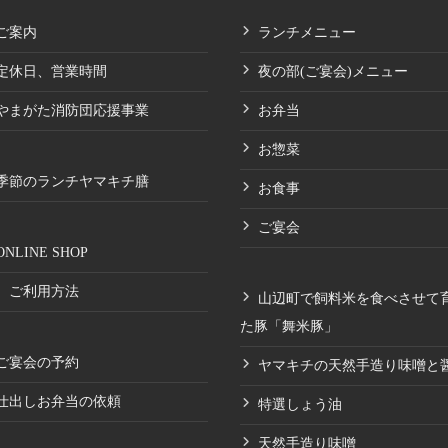
ご案内
ランチメニュー
定休日、営業時間
夜の部(ご宴会)メニュー
やまがた消防団応援事業
お弁当
お惣菜
季節のランチヤマキチ膳
お食事
ご宴会
ONLINE SHOP
ご利用方法
山辺町で飼料米を食べさせて
た豚「舞米豚」
ご宴会の予約
ヤマキチの天然手造り味噌と
仕出しお弁当の依頼
特選しょう油
天然手造り味噌