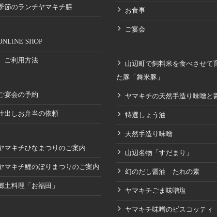
季節のランチヤマキチ膳
お食事
ご宴会
ONLINE SHOP
ご利用方法
山辺町で飼料米を食べさせて
た豚「舞米豚」
ご宴会の予約
ヤマキチの天然手造り味噌と
仕出しお弁当の依頼
特選しょう油
天然手造り味噌
ヤマキチひなまつりのご案内
山辺名物「すだまり」
ヤマキチ鯉のぼりまつりのご案内
幻のだし醤油 たれの素
郷土料理「お福田」
ヤマキチごま味噌塩
ヤマキチ味噌のビスコッティ