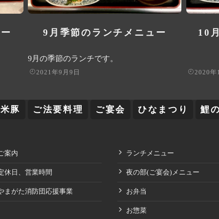
ュー
9月季節のランチメニュー
10
9月の季節のランチです。
2021年9月9日
2020年
舞米豚
ご法要料理
ご宴会
ひなまつり
鯉
ご案内
ランチメニュー
定休日、営業時間
夜の部(ご宴会)メニュー
やまがた消防団応援事業
お弁当
お惣菜