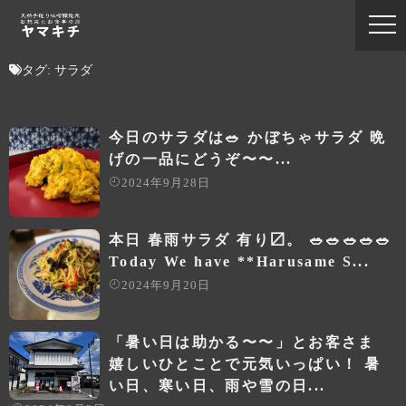
タグ:
サラダ
今日のサラダは🥗 かぼちゃサラダ 晩
げの一品にどうぞ〜〜...
2024年9月28日
本日 春雨サラダ 有り〼。 🥗🥗🥗🥗🥗
Today We have **Harusame S...
2024年9月20日
「暑い日は助かる〜〜」とお客さま
嬉しいひとことで元気いっぱい！ 暑
い日、寒い日、雨や雪の日...