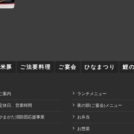
舞米豚
ご法要料理
ご宴会
ひなまつり
鯉
ご案内
ランチメニュー
定休日、営業時間
夜の部(ご宴会)メニュー
やまがた消防団応援事業
お弁当
お惣菜