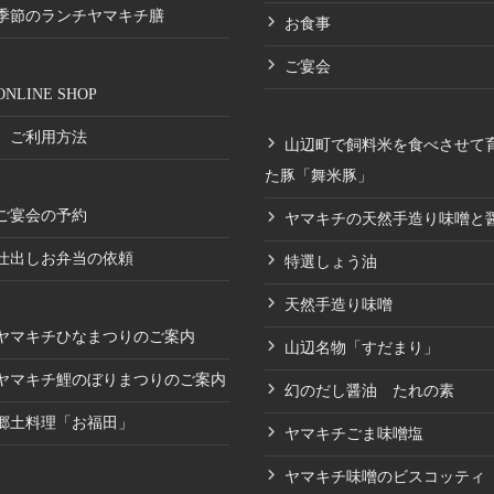
季節のランチヤマキチ膳
お食事
ご宴会
ONLINE SHOP
ご利用方法
山辺町で飼料米を食べさせて
た豚「舞米豚」
ご宴会の予約
ヤマキチの天然手造り味噌と
仕出しお弁当の依頼
特選しょう油
天然手造り味噌
ヤマキチひなまつりのご案内
山辺名物「すだまり」
ヤマキチ鯉のぼりまつりのご案内
幻のだし醤油 たれの素
郷土料理「お福田」
ヤマキチごま味噌塩
ヤマキチ味噌のビスコッティ