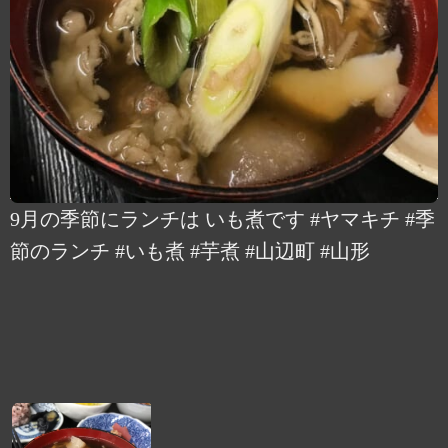
9月の季節にランチは いも煮です #ヤマキチ #季
節のランチ #いも煮 #芋煮 #山辺町 #山形