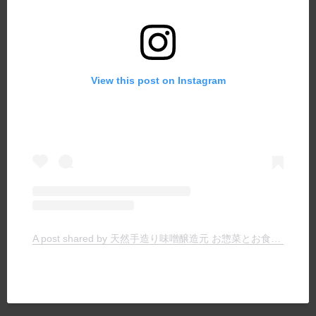
View this post on Instagram
A post shared by 天然手造り味噌醸造元 お惣菜とお食事の店 ヤマキチ (@yamakichimiso)