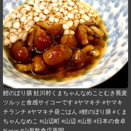
鯉のぼり膳 鮭川村くまちゃんなめことむき蕎麦
ツルッと食感サイコーです #ヤマキチ #ヤマキ
チランチ #ヤマキチ昼ごはん #鯉のぼり膳 #くま
ちゃんなめこ #山辺町 #山辺 #山形 #日本の食卓
#japan #山形飲食店再開