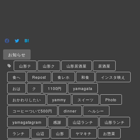
お知らせ
山形テ
山形ク
山形居酒屋
居酒屋
食へ
Repost
食レホ
和食
インスタ映え
おは
ク
1100円
yamagata
おかわりしたい
yammy
スイーツ
Photo
コーヒーついて500円
dinner
ヘルシー
yamagatagram
感謝
山辺ランチ
山形ランチ
ランチ
山辺
山形
ヤマキチ
お惣菜