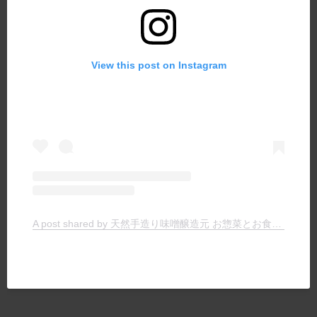
View this post on Instagram
A post shared by 天然手造り味噌醸造元 お惣菜とお食事の店 ヤマキチ (@yamakichimiso)