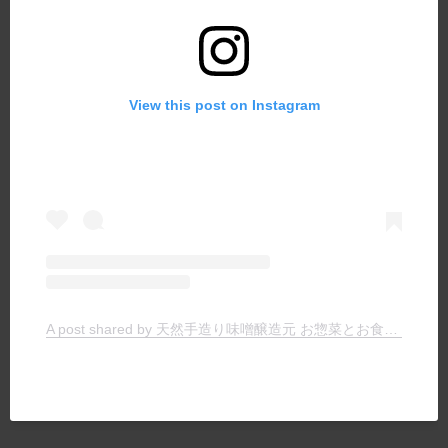
View this post on Instagram
A post shared by 天然手造り味噌醸造元 お惣菜とお食事の店 ヤマキチ (@yamakichimiso)