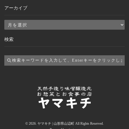
アーカイブ
ア
ー
検索
カ
イ
ブ
© 2026. ヤマキチ | 山形県山辺町 All Rights Reserved.