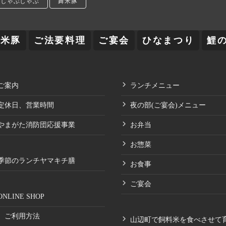
のしゃぶしゃぶ
舞米豚
舞米豚
ご法要料理
ご宴会
ひなまつり
鯉
ご案内
ランチメニュー
定休日、営業時間
夜の部(ご宴会)メニュー
やまがた消防団応援事業
お弁当
お惣菜
季節のランチヤマキチ膳
お食事
ご宴会
ONLINE SHOP
ご利用方法
山辺町で飼料米を食べさせて