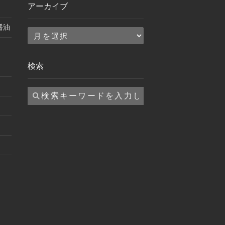
アーカイブ
醤油
ア
ー
カ
検索
イ
ブ