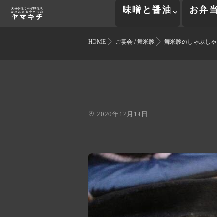
味噌と醤油
お弁
HOME
ご宴会
/
舞米豚
舞米豚のしゃぶしゃ
2020年12月14日