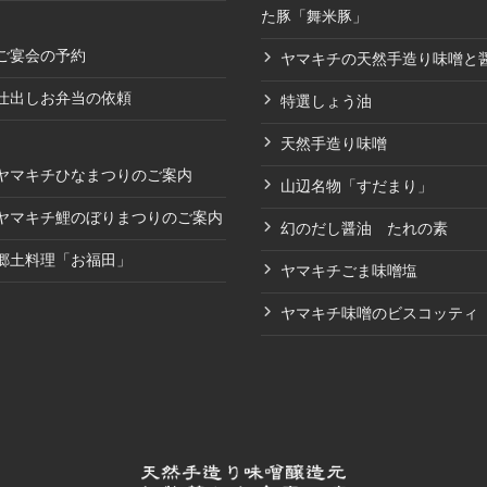
た豚「舞米豚」
ご宴会の予約
ヤマキチの天然手造り味噌と
仕出しお弁当の依頼
特選しょう油
天然手造り味噌
ヤマキチひなまつりのご案内
山辺名物「すだまり」
ヤマキチ鯉のぼりまつりのご案内
幻のだし醤油 たれの素
郷土料理「お福田」
ヤマキチごま味噌塩
ヤマキチ味噌のビスコッティ