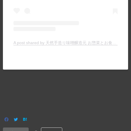
A post shared by 天然手造り味噌醸造元 お惣菜とお食事の店 ヤマキチ (@yamakichimiso)