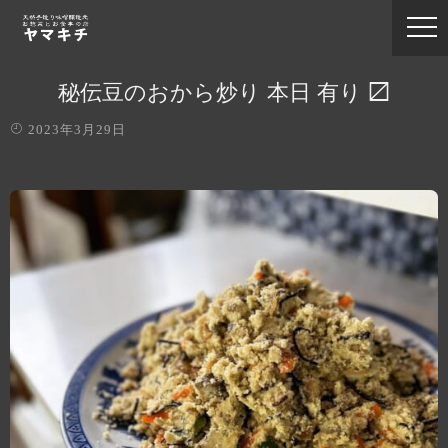
秘伝豆のおから炒り 本日 有り 〼
2023年3月29日