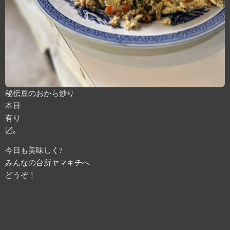
秘伝豆のおから炒り
本日
有り
〼。
今日も美味しく?
みんなの台所ヤマキチへ
どうぞ！