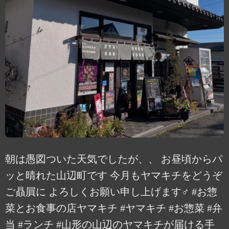
朝は愚図ついた天気でしたが、、 お昼頃からパ
ッと晴れた山辺町です️ 今月もヤマキチをどうぞ
ご贔屓に よろしくお願い申し上げます‍♂️ #お惣
菜とお食事の店ヤマキチ #ヤマキチ #お惣菜 #弁
当 #ランチ #山形の山辺のヤマキチが届ける手