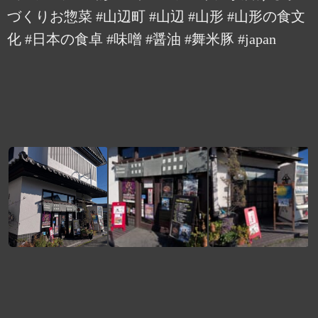
づくりお惣菜 #山辺町 #山辺 #山形 #山形の食文
化 #日本の食卓 #味噌 #醤油 #舞米豚 #japan