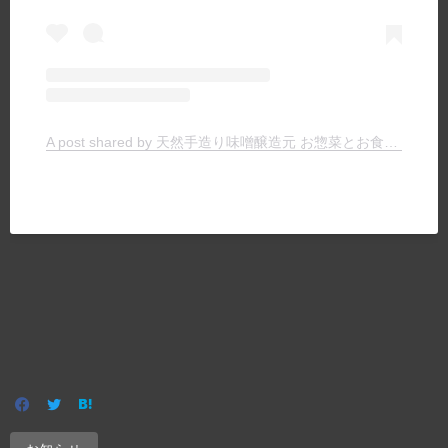
A post shared by 天然手造り味噌醸造元 お惣菜とお食事の店 ヤマキチ (@yamakichimiso)