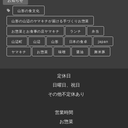
お知らせ
山形の食文化
山形の山辺のヤマキチが届ける手づくりお惣菜
お惣菜とお食事の店ヤマキチ
ランチ
弁当
山辺町
山辺
山形
日本の食卓
japan
ヤマキチ
お惣菜
味噌
醤油
舞米豚
定休日
日曜日、祝日
その他不定休あり
営業時間
お惣菜