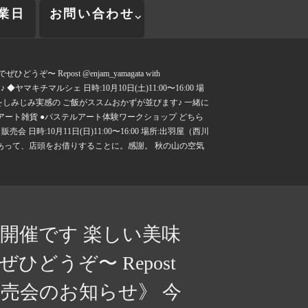
業日
お問い合わせ
epost @enjam_yamagata with
キチマルシェ 日時:10月10日(土)11:00〜16:00 場
をしみじみ実感の ご飯がススムおかずが並びます♪ 一緒に
 ●パステルアート雑貨 ●パステルアート体験ワークショップ どちら
:10月11日(日)11:00〜16:00 場所:出羽屋（西川
縁あって、店頭をお借りすることに。感謝。 秋の山の空気
ェ開催です 楽しい美味
どうぞ〜 Repost
今週末の販売会のお知らせ》 今