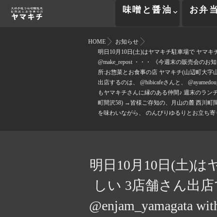
味噌と醤油
お弁
HOME
お知らせ
明日10月10日(土)はヤマキチ駐車場で ヤマキチマ
@make_repost ・・・ 《今週末の販売会
所:お惣菜とお食事の店 ヤマキチ(山辺町大字
出店するのは、 @hibicafeさんと、 @aya
もヤマキチさんに縁のある仲間♪ 週末のランチタイ
町間沢58) →皆様ご存知の、月山の麓 西
を味わいながら、 のんびりゆるりとお立ち寄りくださ
明日10月10日(土
しい 3店舗さん出店
@enjam_yamagat