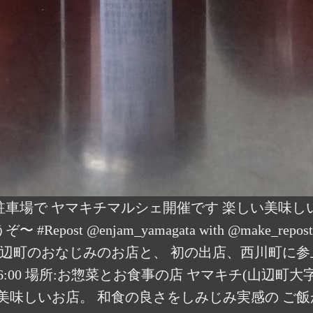
キチ駐車場で ヤマキチマルシェ開催です 楽しい美味し
epost @enjam_yamagata with @make_r
辺町のおなじみのお店と、 初の出店、西川町に参
00〜16:00 場所:お惣菜とお食事の店 ヤマキチ(山辺町
美味しいお店。 和食の良さをしみじみ実感の ご飯