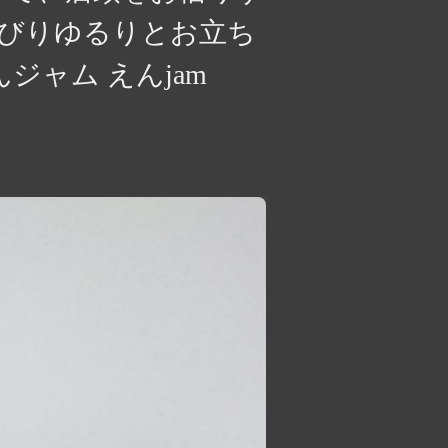
んびりゆるりとお立ち
んジャム えんjam