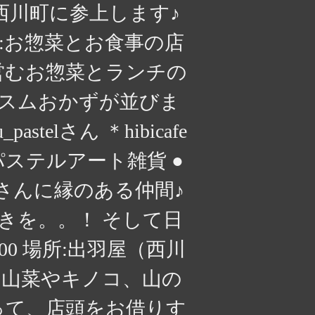
西川町に参上します♪
 場所:お惣菜とお食事の店
が営むお惣菜とランチの
ススムおかずが並びま
stelさん ＊hibicafe
パステルアート雑貨 ●
さんに縁のある仲間♪
きを。。！ そして日
:00 場所:出羽屋（西川
る 山菜やキノコ、山の
って、店頭をお借りす