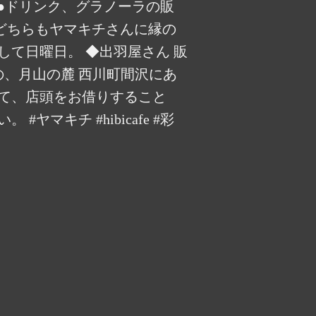
feさん ●ドリンク、グラノーラの販
 どちらもヤマキチさんに縁の
して日曜日。 ◆出羽屋さん 販
ご存知の、月山の麓 西川町間沢にあ
って、店頭をお借りすること
キチ #hibicafe #彩