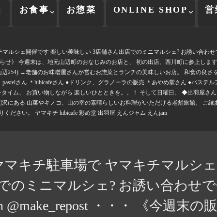
当
お食事
お惣菜
ONLINE SHOP
営
ルシェ開催です 楽しい美味しい 3店舗さん出店でのミニマルシェ? お誘い合わせでぜひどうぞ〜 R
のお知らせ》 今週末は、地元山辺町のおなじみのお店と、 初の出店、西川町に参上します♪ ◆ヤマ
山辺254) →老舗のお味噌屋さんが営むお惣菜とランチの美味しいお店。 和食の良さ
medou_pastelさん ＊hibicafeさん ●ドリンク、グラノーラの販売 ＊あやめ堂さん
ム、 お買い物しながら 楽しいひとときを。。！ そして日曜日。 ◆出羽屋さん 販売会 日時
川町間沢にある 山菜やキノコ、山の幸の素晴らしいお料理がいただける老舗旅館。 ご
い。 ヤマキチ hibicafe 彩め堂 出羽屋 えんジャム えんjam
)はヤマキチ駐車場で ヤマキチマルシ
でのミニマルシェ? お誘い合わせでぜひ
a with @make_repost ・・・ 《