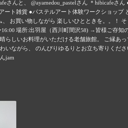
eさんと、 @ayamedou_pastelさん ＊hibica
ルアート雑貨 ●パステルアート体験ワークショップ
ム、 お買い物しながら 楽しいひとときを。。！ そ
:00〜16:00 場所:出羽屋（西川町間沢58) →皆様
素晴らしいお料理がいただける老舗旅館。 ご縁あ
ながら、 のんびりゆるりとお立ち寄りください。 #ヤマ
んjam