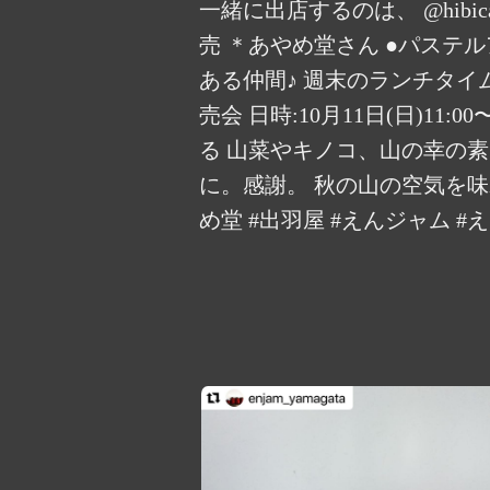
一緒に出店するのは、 @hibicaf
売 ＊あやめ堂さん ●パステ
ある仲間♪ 週末のランチタイ
売会 日時:10月11日(日)11
る 山菜やキノコ、山の幸の
に。感謝。 秋の山の空気を味わい
め堂 #出羽屋 #えんジャム #え