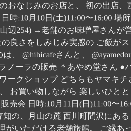
のおなじみのお店と、 初の出店、
:10月10日(土)11:00〜16:00
山辺254) →老舗のお味噌屋さん
食の良さをしみじみ実感の ご飯が
hibicafeさんと、 @ayamedou_pa
ラノーラの販売 ＊あやめ堂さん ●
ワークショップ どちらもヤマキチ
、 お買い物しながら 楽しいひとと
売会 日時:10月11日(日)11:00〜16
ご存知の、月山の麓 西川町間沢にあ
理がいただける老舗旅館。 ご縁あ