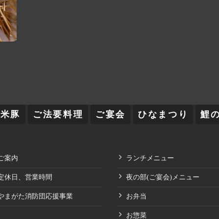
舞米豚
ご法要料理
ご宴会
ひなまつり
鯉
ご案内
ランチメニュー
定休日、営業時間
夜の部(ご宴会)メニュー
やまがた消防団応援事業
お弁当
お惣菜