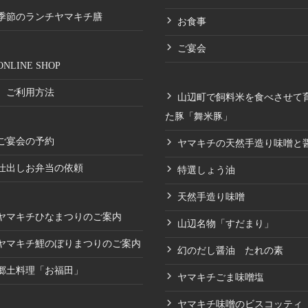
季節のランチヤマキチ膳
お食事
ご宴会
ONLINE SHOP
ご利用方法
山辺町で飼料米を食べさせて
た豚「舞米豚」
ご宴会の予約
ヤマキチの天然手造り味噌と
仕出しお弁当の依頼
特選しょう油
天然手造り味噌
ヤマキチひなまつりのご案内
山辺名物「すだまり」
ヤマキチ鯉のぼりまつりのご案内
幻のだし醤油 たれの素
郷土料理「お福田」
ヤマキチごま味噌塩
ヤマキチ味噌のビスコッティ