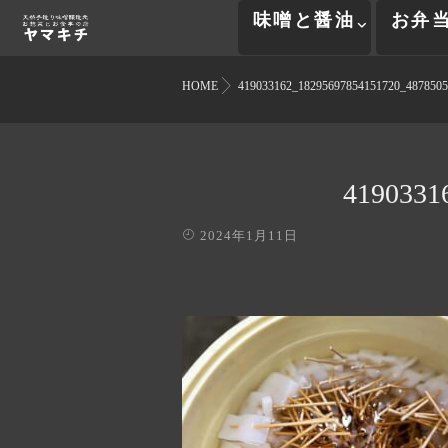
味噌と醤油
お弁
HOME
419033162_18295697854151720_4878505
4190331
2024年1月11日