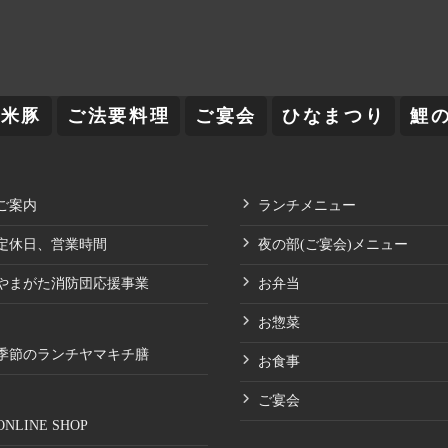
舞米豚
ご法要料理
ご宴会
ひなまつり
鯉
ご案内
ランチメニュー
定休日、営業時間
夜の部(ご宴会)メニュー
やまがた消防団応援事業
お弁当
お惣菜
季節のランチヤマキチ膳
お食事
ご宴会
ONLINE SHOP