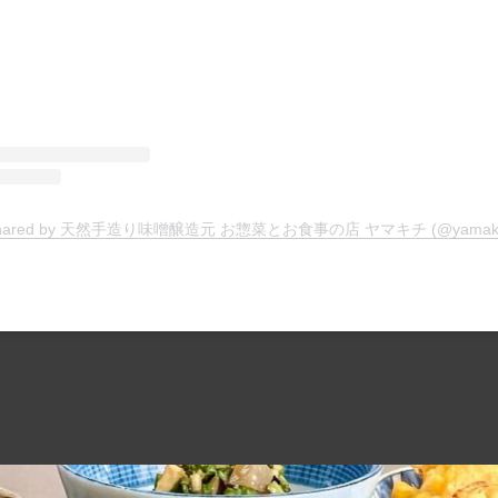
t shared by 天然手造り味噌醸造元 お惣菜とお食事の店 ヤマキチ (@yamakich