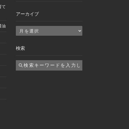
育て
アーカイブ
醤油
ア
ー
カ
検索
イ
ブ