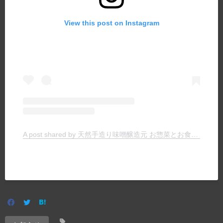
View this post on Instagram
A post shared by 天然手造り味噌醸造元 お惣菜とお食事の店 ヤマキチ (@yamakichimiso)