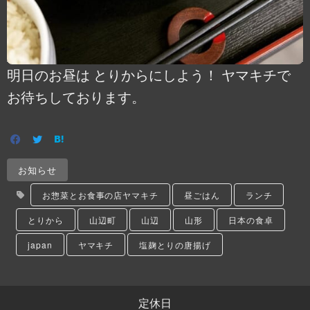
明日のお昼は とりからにしよう！ ヤマキチで
お待ちしております。
お知らせ
お惣菜とお食事の店ヤマキチ
昼ごはん
ランチ
とりから
山辺町
山辺
山形
日本の食卓
japan
ヤマキチ
塩麹とりの唐揚げ
定休日