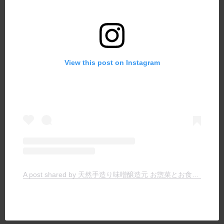
View this post on Instagram
A post shared by 天然手造り味噌醸造元 お惣菜とお食事の店 ヤマキチ (@yamakichimiso)