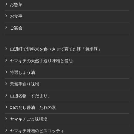
お惣菜
お食事
ご宴会
山辺町で飼料米を食べさせて育てた豚「舞米豚」
ヤマキチの天然手造り味噌と醤油
特選しょう油
天然手造り味噌
山辺名物「すだまり」
幻のだし醤油 たれの素
ヤマキチごま味噌塩
ヤマキチ味噌のビスコッティ