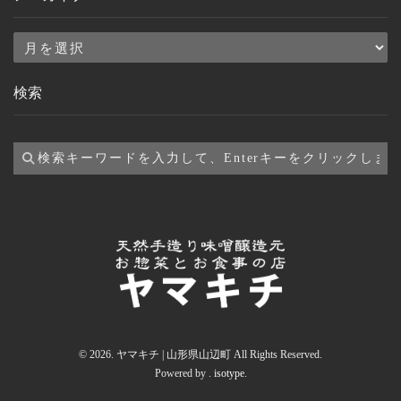
ア
ー
検索
カ
イ
ブ
© 2026. ヤマキチ | 山形県山辺町 All Rights Reserved.
Powered by .
isotype
.