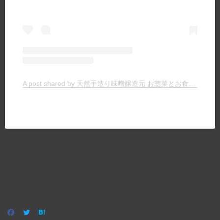
A post shared by 天然手造り味噌醸造元 お惣菜とお食事の店 ヤマキチ (@yamakichimiso)