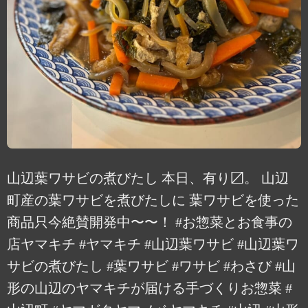
山辺葉ワサビの煮びたし 本日、有り〼。 山辺
町産の葉ワサビを煮びたしに 葉ワサビを使った
商品只今絶賛開発中〜〜！ #お惣菜とお食事の
店ヤマキチ #ヤマキチ #山辺葉ワサビ #山辺葉ワ
サビの煮びたし #葉ワサビ #ワサビ #わさび #山
形の山辺のヤマキチが届ける手づくりお惣菜 #