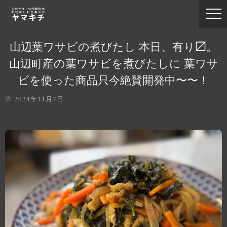
山辺葉ワサビの煮びたし 本日、有り〼。
山辺町産の葉ワサビを煮びたしに 葉ワサ
ビを使った商品只今絶賛開発中〜〜！
2024年11月7日