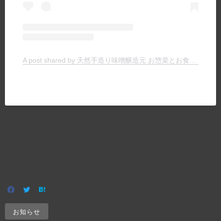
A post shared by 天然手造り味噌醸造元 お惣菜とお食事の店 ヤマキチ (@yamakichimiso)
お知らせ