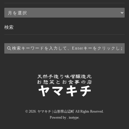
ア
ー
検索
カ
イ
ブ
© 2026. ヤマキチ | 山形県山辺町 All Rights Reserved.
Powered by .
isotype
.