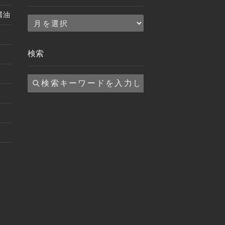
醤油
ア
ー
カ
検索
イ
ブ