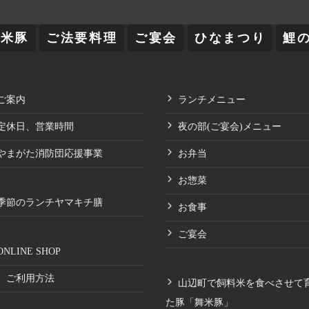
舞米豚
ご法要料理
ご宴会
ひなまつり
鯉
ご案内
ランチメニュー
定休日、営業時間
夜の部(ご宴会)メニュー
やまがた消防団応援事業
お弁当
お惣菜
季節のランチヤマキチ膳
お食事
ご宴会
ONLINE SHOP
ご利用方法
山辺町で飼料米を食べさせて
た豚「舞米豚」