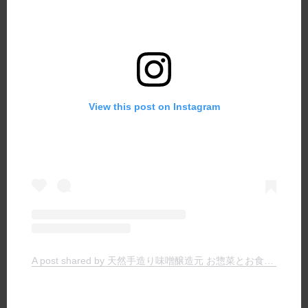
View this post on Instagram
A post shared by 天然手造り味噌醸造元 お惣菜とお食事の店 ヤマキチ (@yamakichimiso)