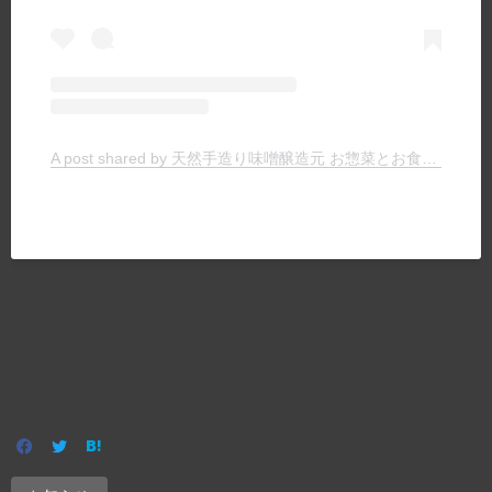
A post shared by 天然手造り味噌醸造元 お惣菜とお食事の店 ヤマキチ (@yamakichimiso)