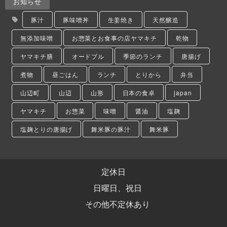
お知らせ
豚汁
豚味噌丼
生姜焼き
天然醸造
無添加味噌
お惣菜とお食事の店ヤマキチ
乾物
ヤマキチ膳
オードブル
季節のランチ
唐揚げ
煮物
昼ごはん
ランチ
とりから
弁当
山辺町
山辺
山形
日本の食卓
japan
ヤマキチ
お惣菜
味噌
醤油
塩麹
塩麹とりの唐揚げ
舞米豚の豚汁
舞米豚
定休日
日曜日、祝日
その他不定休あり