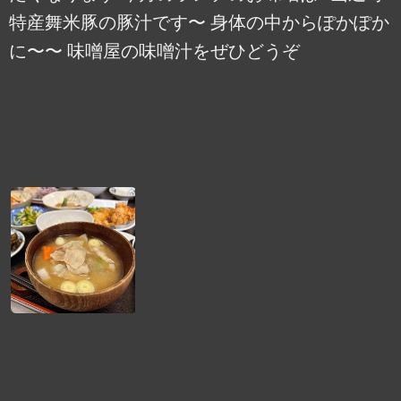
特産舞米豚の豚汁です〜️ 身体の中からぽかぽか
に〜〜 味噌屋の味噌汁をぜひどうぞ