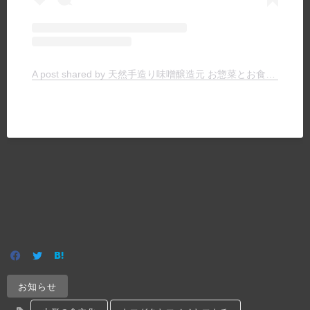
A post shared by 天然手造り味噌醸造元 お惣菜とお食事の店 ヤマキチ (@yamakichimiso)
お知らせ