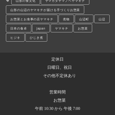
山形の食文化
ヤマガタヤマノベヤマキチ
山形の山辺のヤマキチが届ける手づくりお惣菜
お惣菜とお食事の店ヤマキチ
煮物
山辺町
山辺
日本の食卓
japan
ヤマキチ
お惣菜
ヒジキ
ひじき煮
定休日
日曜日、祝日
その他不定休あり
営業時間
お惣菜
午前 10:30 から 午後 7:00