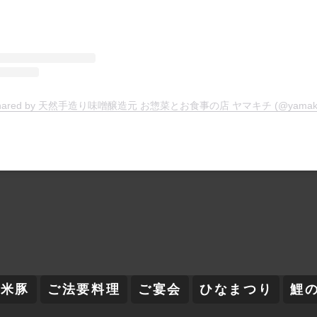
t shared by 天然手造り味噌醸造元 お惣菜とお食事の店 ヤマキチ (@yamakich
舞米豚
ご法要料理
ご宴会
ひなまつり
鯉