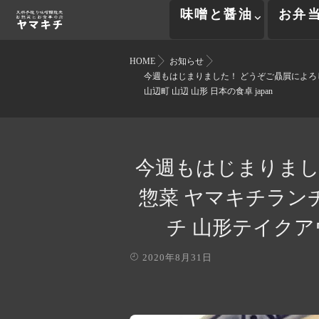
味噌と醤油
お弁
HOME
お知らせ
今週もはじまりました！ どうぞご贔屓によろし
山辺町 山辺 山形 日本の食卓 japan
今週もはじまりまし
惣菜 ヤマキチラン
チ 山形テイクアウ
2020年8月31日