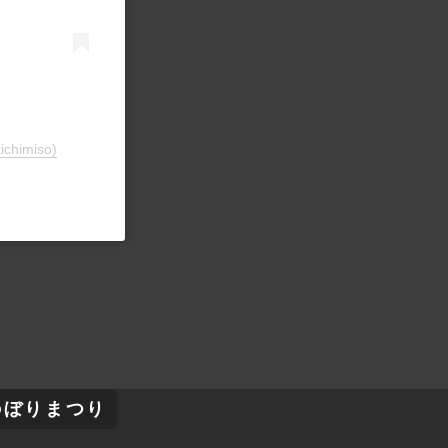
imiso)
のぼりまつり