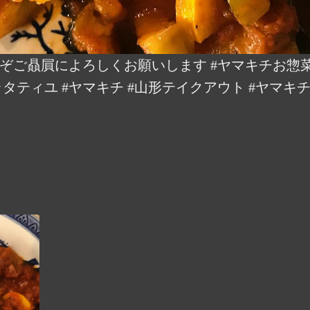
ぞご贔屓によろしくお願いします #ヤマキチお惣菜 
タティユ #ヤマキチ #山形テイクアウト #ヤマキチ味