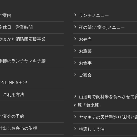
ご案内
ランチメニュー
定休日、営業時間
夜の部(ご宴会)メニュー
やまがた消防団応援事業
お弁当
お惣菜
季節のランチヤマキチ膳
お食事
ご宴会
ONLINE SHOP
ご利用方法
山辺町で飼料米を食べさせて
た豚「舞米豚」
ご宴会の予約
ヤマキチの天然手造り味噌と
仕出しお弁当の依頼
特選しょう油