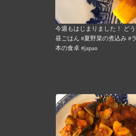
今週もはじまりました！ どう
昼ごはん #夏野菜の煮込み #ラ
本の食卓 #japan