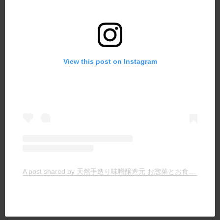
View this post on Instagram
A post shared by 天然手造り味噌醸造元 お惣菜とお食事の店 ヤマキチ (@yamakichimiso)