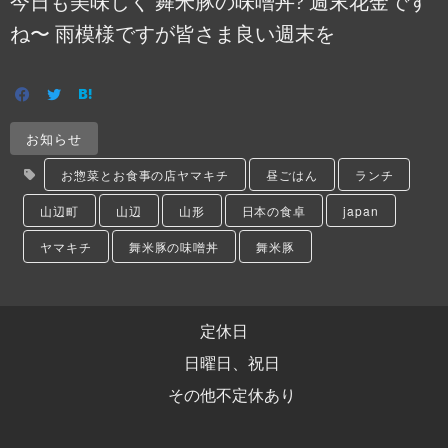
今日も美味しく 舞米豚の味噌丼? 週末花金です
ね〜 雨模様ですが皆さま良い週末を️
お知らせ
お惣菜とお食事の店ヤマキチ
昼ごはん
ランチ
山辺町
山辺
山形
日本の食卓
japan
ヤマキチ
舞米豚の味噌丼
舞米豚
定休日
日曜日、祝日
その他不定休あり