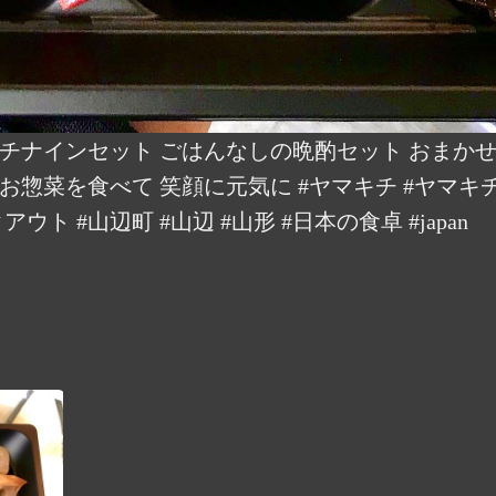
チナインセット ごはんなしの晩酌セット おまか
お惣菜を食べて 笑顔に元気に #ヤマキチ #ヤマキ
ウト #山辺町 #山辺 #山形 #日本の食卓 #japan