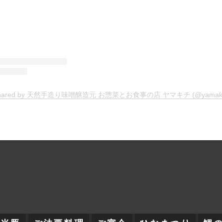
t shared by 天然手造り味噌醸造元 お惣菜とお食事の店 ヤマキチ (@yamakich