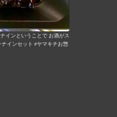
せナインということで お酒がス
チナインセット #ヤマキチお惣