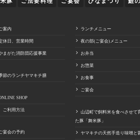
舞米豚
ご法要料理
ご宴会
ひなまつり
鯉
ご案内
ランチメニュー
定休日、営業時間
夜の部(ご宴会)メニュー
やまがた消防団応援事業
お弁当
お惣菜
季節のランチヤマキチ膳
お食事
ご宴会
ONLINE SHOP
ご利用方法
山辺町で飼料米を食べさせて
た豚「舞米豚」
ご宴会の予約
ヤマキチの天然手造り味噌と