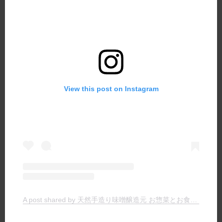
View this post on Instagram
A post shared by 天然手造り味噌醸造元 お惣菜とお食事の店 ヤマキチ (@yamakichimiso)