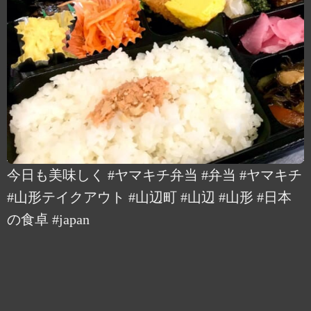
今日も美味しく #ヤマキチ弁当 #弁当 #ヤマキチ
#山形テイクアウト #山辺町 #山辺 #山形 #日本
の食卓 #japan