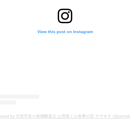
View this post on Instagram
t shared by 天然手造り味噌醸造元 お惣菜とお食事の店 ヤマキチ (@yamakich