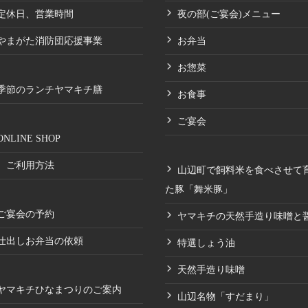
定休日、営業時間
夜の部(ご宴会)メニュー
やまがた消防団応援事業
お弁当
お惣菜
季節のランチヤマキチ膳
お食事
ご宴会
ONLINE SHOP
ご利用方法
山辺町で飼料米を食べさせて
た豚「舞米豚」
ご宴会の予約
ヤマキチの天然手造り味噌と
仕出しお弁当の依頼
特選しょう油
天然手造り味噌
ヤマキチひなまつりのご案内
山辺名物「すだまり」