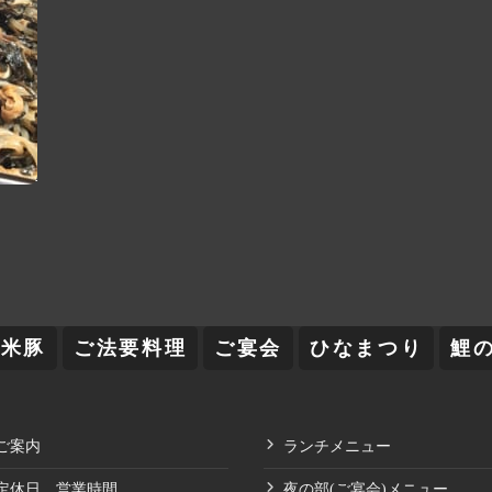
舞米豚
ご法要料理
ご宴会
ひなまつり
鯉
ご案内
ランチメニュー
定休日、営業時間
夜の部(ご宴会)メニュー