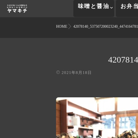
味噌と醤油
お弁
HOME
42078140_537507200023240_4474164781
420781
2021年8月18日