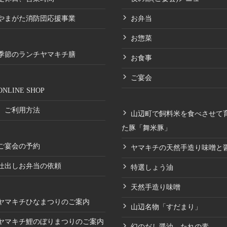
やまがた消防団応援事業
お弁当
お惣菜
季節のランチヤマキチ膳
お食事
ご宴会
ONLINE SHOP
ご利用方法
山辺町で飼料米を食べさせて
た豚「舞米豚」
ご宴会の予約
ヤマキチの天然手造り味噌と
仕出しお弁当の依頼
特選しょう油
天然手造り味噌
ヤマキチひなまつりのご案内
山辺名物「すだまり」
ヤマキチ鯉のぼりまつりのご案内
幻のだし醤油 たれの素