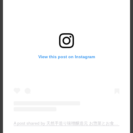
View this post on Instagram
A post shared by 天然手造り味噌醸造元 お惣菜とお食事の店 ヤマキチ (@yamakichimiso)