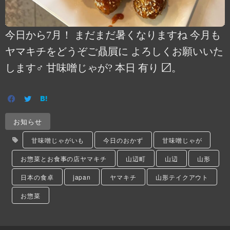
今日から7月！ まだまだ暑くなりますね 今月も
ヤマキチをどうぞご贔屓に よろしくお願いいた
します‍♂️ 甘味噌じゃが? 本日 有り 〼。
お知らせ
甘味噌じゃがいも
今日のおかず
甘味噌じゃが
お惣菜とお食事の店ヤマキチ
山辺町
山辺
山形
日本の食卓
japan
ヤマキチ
山形テイクアウト
お惣菜