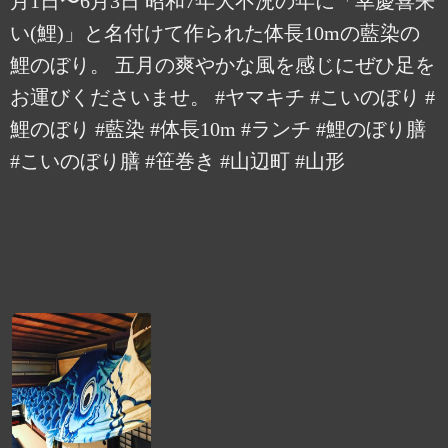
月1日〜6月3日 昭和7年大不況の年に「幸慶喜来
い(鯉)」と名付けて作られた体長10mの藍染の
鯉のぼり。 五月の爽やかな風を感じにぜひ足を
お運びくださいませ。 #ヤマキチ #こいのぼり #
鯉のぼり #藍染 #体長10m #ランチ #鯉のぼり膳
#こいのぼり膳 #笹巻き #山辺町 #山形