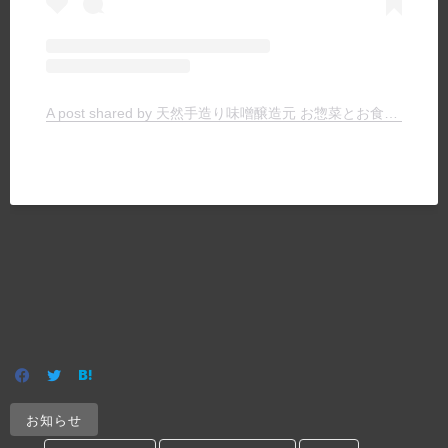
A post shared by 天然手造り味噌醸造元 お惣菜とお食事の店 ヤマキチ (@yamakichimiso)
お知らせ