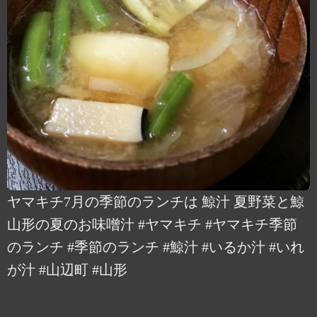
ヤマキチ7月の季節のランチは 鯨汁 夏野菜と鯨
山形の夏のお味噌汁 #ヤマキチ #ヤマキチ季節
のランチ #季節のランチ #鯨汁 #いるか汁 #いれ
が汁 #山辺町 #山形