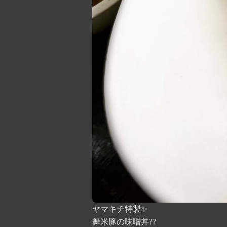
ヤマキチ特製✨
舞米豚の味噌丼??