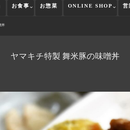
当
お食事
お惣菜
ONLINE SHOP
営
噌丼
ヤマキチ特製 舞米豚の味噌丼