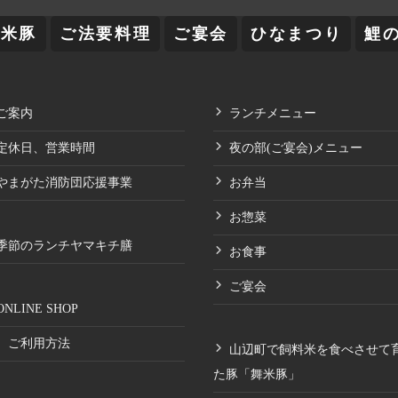
舞米豚
ご法要料理
ご宴会
ひなまつり
鯉
ご案内
ランチメニュー
定休日、営業時間
夜の部(ご宴会)メニュー
やまがた消防団応援事業
お弁当
お惣菜
季節のランチヤマキチ膳
お食事
ご宴会
ONLINE SHOP
ご利用方法
山辺町で飼料米を食べさせて
た豚「舞米豚」