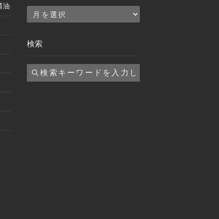
醤油
ア
ー
カ
検索
イ
ブ