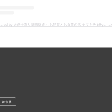
t shared by 天然手造り味噌醸造元 お惣菜とお食事の店 ヤマキチ (@yamakich
舞米豚