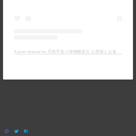
A post shared by 天然手造り味噌醸造元 お惣菜とお食事の店 ヤマキチ (@yamakichimiso)