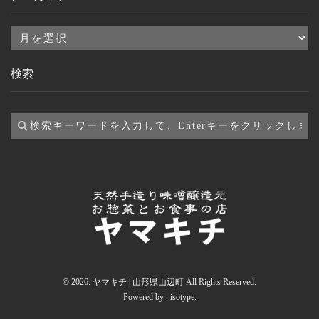
ア
ー
検索
カ
イ
ブ
© 2026. ヤマキチ | 山形県山辺町 All Rights Reserved.
Powered by .
isotype
.