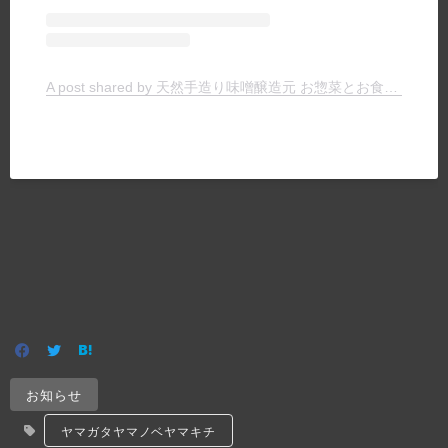
A post shared by 天然手造り味噌醸造元 お惣菜とお食事の店 ヤマキチ (@yamakichimiso)
お知らせ
ヤマガタヤマノベヤマキチ