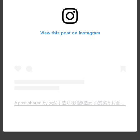
View this post on Instagram
A post shared by 天然手造り味噌醸造元 お惣菜とお食事の店 ヤマキチ (@yamakichimiso)