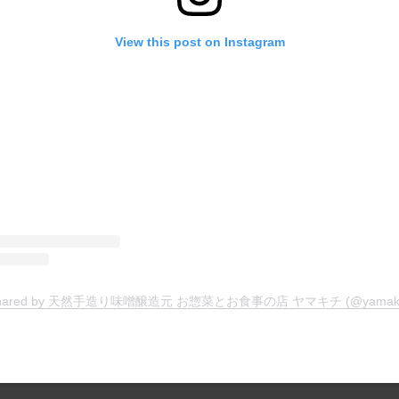
View this post on Instagram
t shared by 天然手造り味噌醸造元 お惣菜とお食事の店 ヤマキチ (@yamakich