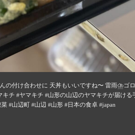
んの付け合わせに 天丼もいいですね〜 雷雨⛈️ゴロ
マキチ #ヤマキチ #山形の山辺のヤマキチが届ける
#山辺町 #山辺 #山形 #日本の食卓 #japan