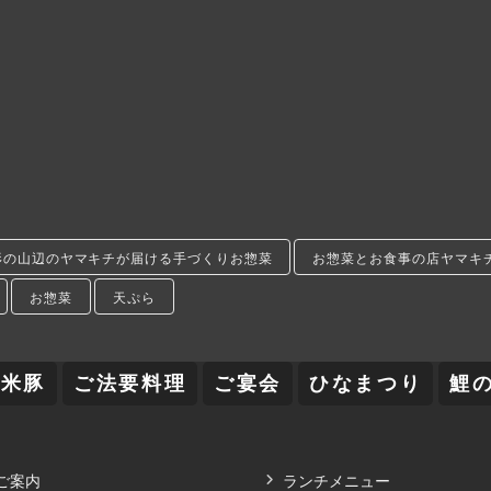
形の山辺のヤマキチが届ける手づくりお惣菜
お惣菜とお食事の店ヤマキ
お惣菜
天ぷら
舞米豚
ご法要料理
ご宴会
ひなまつり
鯉
ご案内
ランチメニュー