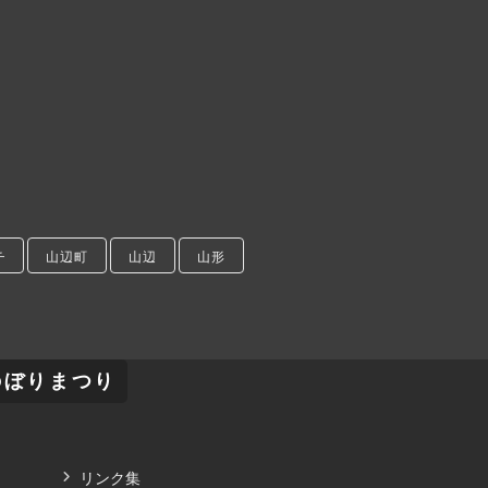
チ
山辺町
山辺
山形
のぼりまつり
リンク集