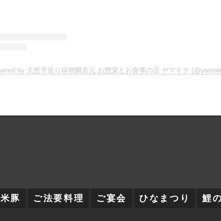
t shared by 天然手造り味噌醸造元 お惣菜とお食事の店 ヤマキチ (@yamakich
舞米豚
ご法要料理
ご宴会
ひなまつり
鯉