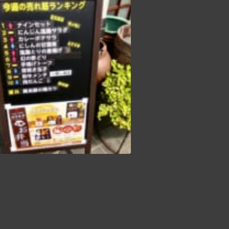
ヤマキチお惣菜 今週の売れ筋ランキング！ ボードできました お客さまがお買い物しやすいように 人気の商品をランク付け️️ 今週の第一位は⁈ 的に 楽しくやっていきますので お買い物の際は♪ 参考にしてくださいね〜 ヤマキチ ヤマキチお惣菜 ヤマキチお惣菜売れ筋ランキング 山形テイクアウト 山辺町 山辺 山形 日本の食卓 japan