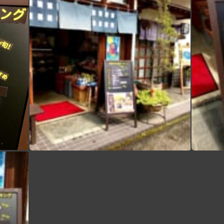
ヤマキチお惣菜 今週の売れ筋ランキング！ ボードできました お客さまがお買い物しやすいように 人気の商品をランク付け️️ 今週の第一位は⁈ 的に 楽しくやっていきますので お買い物の際は♪ 参考にしてくださいね〜 ヤマキチ ヤマキチお惣菜 ヤマキチお惣菜売れ筋ランキング 山形テイクアウト 山辺町 山辺 山形 日本の食卓 japan