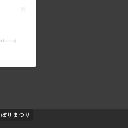
imiso)
のぼりまつり