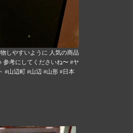
い物しやすいように 人気の商品
♪ 参考にしてくださいね〜 #ヤ
山辺町 #山辺 #山形 #日本