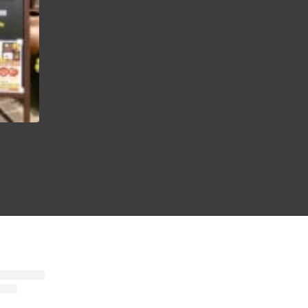
ヤマキチお惣菜 今週の売れ筋ランキング！ ボードできました お客さまがお買い物しやすいように 人気の商品をランク付け️️ 今週の第一位は⁈ 的に 楽しくやっていきますので お買い物の際は♪ 参考にしてくださいね〜 ヤマキチ ヤマキチお惣菜 ヤマキチお惣菜売れ筋ランキング 山形テイクアウト 山辺町 山辺 山形 日本の食卓 japan