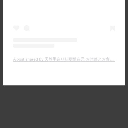
A post shared by 天然手造り味噌醸造元 お惣菜とお食事の店 ヤマキチ (@yamakichimiso)