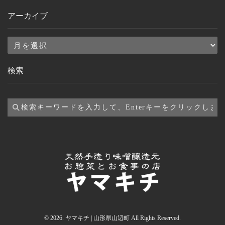
アーカイブ
ア
ー
検索
カ
イ
ブ
© 2026. ヤマキチ | 山形県山辺町 All Rights Reserved.