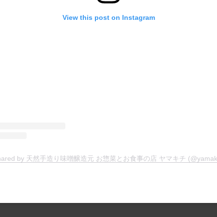
View this post on Instagram
t shared by 天然手造り味噌醸造元 お惣菜とお食事の店 ヤマキチ (@yamakich