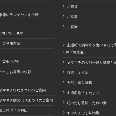
お惣菜
季節のランチヤマキチ膳
お食事
ご宴会
ONLINE SHOP
ご利用方法
山辺町で飼料米を食べさせて
た豚「舞米豚」
ご宴会の予約
ヤマキチの天然手造り味噌と
仕出しお弁当の依頼
特選しょう油
天然手造り味噌
ヤマキチひなまつりのご案内
山辺名物「すだまり」
ヤマキチ鯉のぼりまつりのご案内
幻のだし醤油 たれの素
郷土料理「お福田」
ヤマキチごま味噌塩