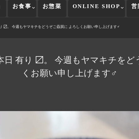
当
お食事
お惣菜
ONLINE SHOP
営
り 〼。 今週もヤマキチをどうぞご贔屓に よろしくお願い申し上げます‍♂️
本日 有り 〼。 今週もヤマキチをど
くお願い申し上げます‍♂️