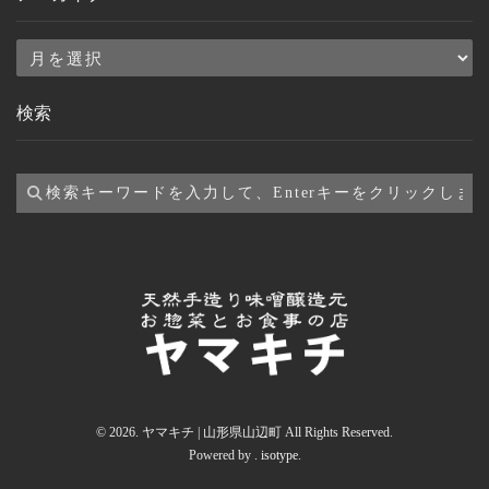
ア
ー
検索
カ
イ
ブ
© 2026. ヤマキチ | 山形県山辺町 All Rights Reserved.
Powered by .
isotype
.