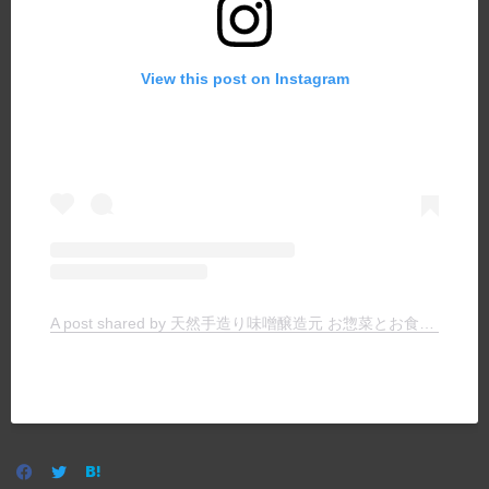
View this post on Instagram
A post shared by 天然手造り味噌醸造元 お惣菜とお食事の店 ヤマキチ (@yamakichimiso)